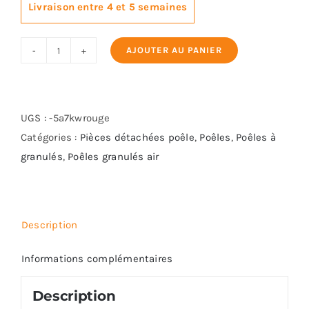
Livraison entre 4 et 5 semaines
AJOUTER AU PANIER
quantité
de
KARMEK
OSLO
UGS :
-5a7kwrouge
Catégories :
Pièces détachées poêle
,
Poêles
,
Poêles à
granulés
,
Poêles granulés air
Description
Informations complémentaires
Description