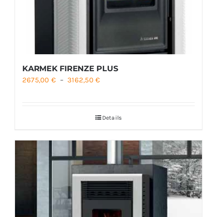
KARMEK FIRENZE PLUS
Plage
2675,00
€
–
3162,50
€
de
prix :
Details
2675,00 €
à
3162,50 €