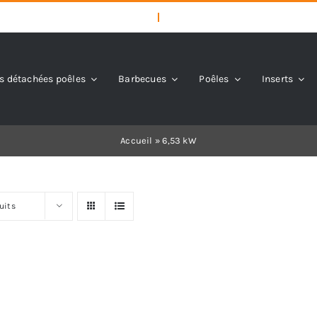
s détachées poêles
Barbecues
Poêles
Inserts
Accueil
»
6,53 kW
uits