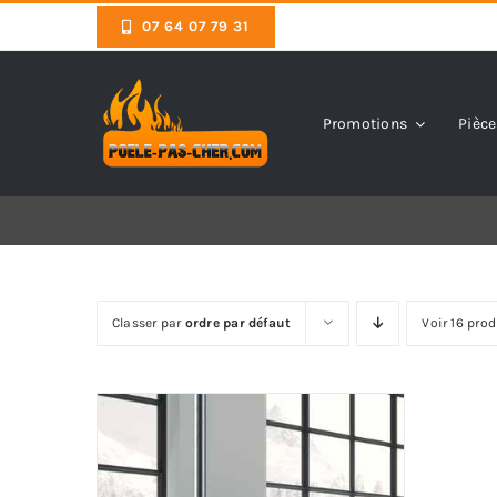
Skip
07 64 07 79 31
to
content
Promotions
Pièce
Classer par
ordre par défaut
Voir 16 prod