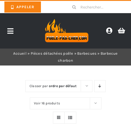
Skip
Search
APPELER
to
for:
content
Toggle
Navigation
Promotions
Accueil
»
Pièces détachées poêle
»
Barbecues
»
Barbecue
charbon
Pièces détachées poêles
Barbecues
Classer par
ordre par défaut
Voir 16 produits
Poêles
Inserts