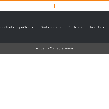
s détachées poêles
Barbecues
Poêles
Inserts
Accueil
»
Contactez-nous