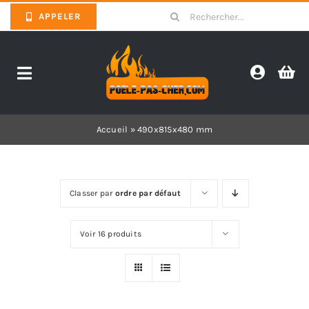
Skip
Search
APPELER
to
for:
content
Toggle
Navigation
Promotions
Accueil
»
490x815x480 mm
Pièces détachées poêles
Classer par
ordre par défaut
Barbecues
Voir 16 produits
Poêles
Inserts