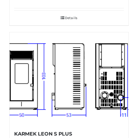
de
prix :
Details
2516,67 €
à
3041,67 €
KARMEK LEON S PLUS