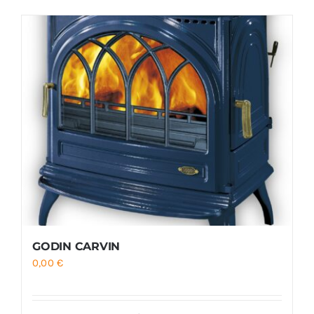
Foyers
Cuisinières
GODIN CARVIN
0,00
€