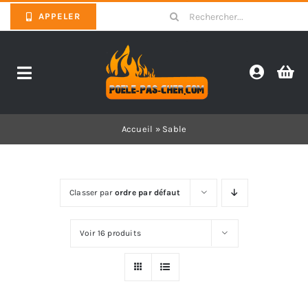
Skip
Search
APPELER
to
for:
content
Toggle
Navigation
Promotions
Accueil
»
Sable
Pièces détachées poêles
Classer par
ordre par défaut
Barbecues
Voir 16 produits
Poêles
Inserts