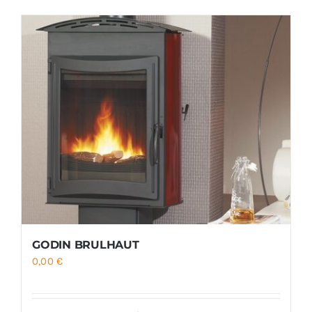
Foyers
Cuisinières
GODIN BRULHAUT
0,00
€