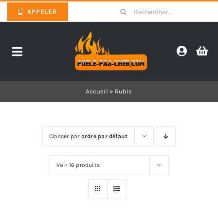
Skip
Search
APPELER
to
for:
content
Toggle
Navigation
Promotions
Accueil
»
Rubis
Pièces détachées poêles
Classer par
ordre par défaut
Barbecues
Voir 16 produits
Poêles
Inserts