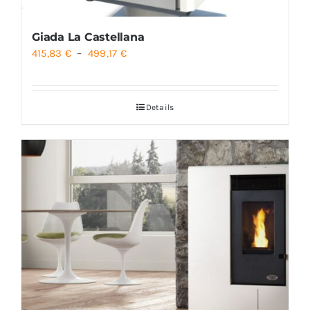
Giada La Castellana
Plage
415,83
€
–
499,17
€
de
prix :
Details
415,83 €
à
499,17 €