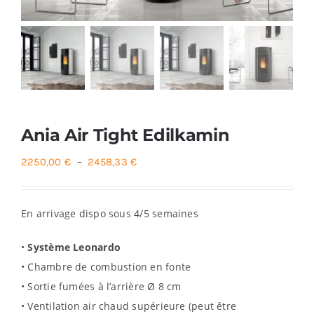
Foyers
Cuisinières
Ania Air Tight Edilkamin
Plage
2250,00
€
–
2458,33
€
de
prix :
En arrivage dispo sous 4/5 semaines
2250,00 €
à
•
Système Leonardo
2458,33 €
• Chambre de combustion en fonte
• Sortie fumées à l’arrière Ø 8 cm
• Ventilation air chaud supérieure (peut être