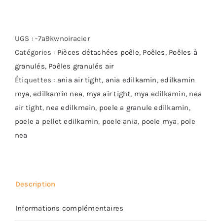
de
Ania
Air
UGS :
-7a9kwnoiracier
Tight
Catégories :
Pièces détachées poêle
,
Poêles
,
Poêles à
Edilkamin
granulés
,
Poêles granulés air
Étiquettes :
ania air tight
,
ania edilkamin
,
edilkamin
mya
,
edilkamin nea
,
mya air tight
,
mya edilkamin
,
nea
air tight
,
nea edilkmain
,
poele a granule edilkamin
,
poele a pellet edilkamin
,
poele ania
,
poele mya
,
pole
nea
Description
Informations complémentaires