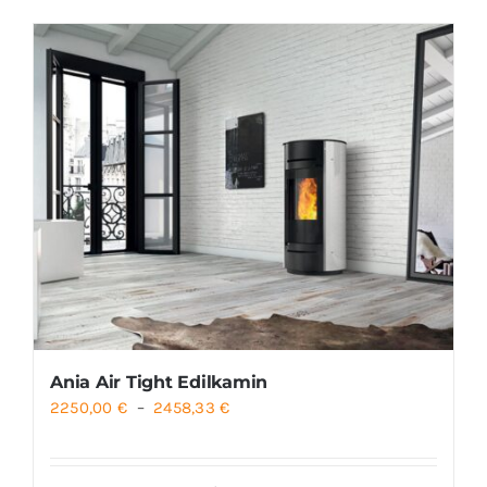
Foyers
Cuisinières
Ania Air Tight Edilkamin
Plage
2250,00
€
–
2458,33
€
de
prix :