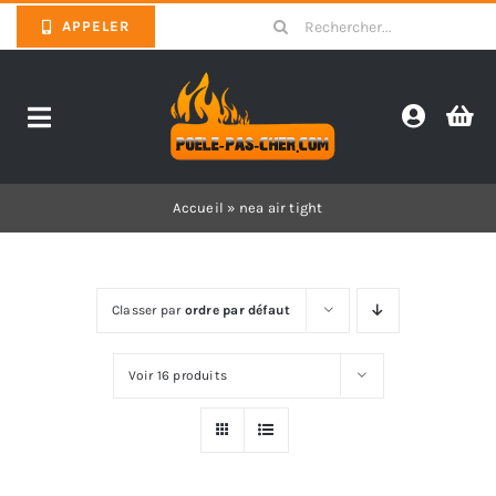
Skip
Search
APPELER
to
for:
content
Toggle
Navigation
Promotions
Accueil
»
nea air tight
Pièces détachées poêles
Classer par
ordre par défaut
Barbecues
Voir 16 produits
Poêles
Inserts