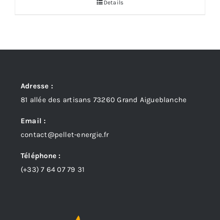
Details
2250,00 €
à
2458,33 €
Adresse :
81 allée des artisans 73260 Grand Aigueblanche
Email :
contact@pellet-energie.fr
Téléphone :
(+33)
7 64 07 79 31