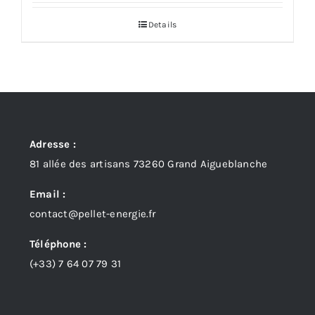
prix :
Details
2250,00 €
à
2458,33 €
Adresse :
81 allée des artisans 73260 Grand Aigueblanche
Email :
contact@pellet-energie.fr
Téléphone :
(+33)
7 64 07 79 31