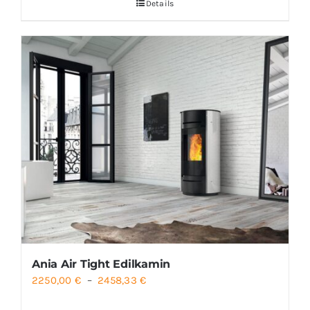
Details
1698,33 €
à
1781,67 €
Ania Air Tight Edilkamin
Plage
2250,00
€
–
2458,33
€
de