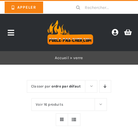
Skip
Search
APPELER
to
for:
content
Toggle
Navigation
Promotions
Accueil
»
verre
Pièces détachées poêles
Classer par
ordre par défaut
Barbecues
Voir 16 produits
Poêles
Inserts