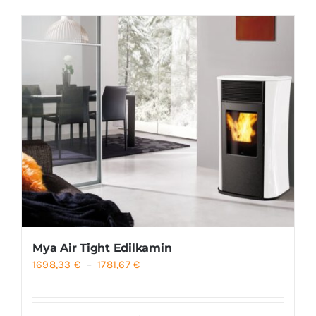
Foyers
Cuisinières
Mya Air Tight Edilkamin
Plage
1698,33
€
–
1781,67
€
de
prix :