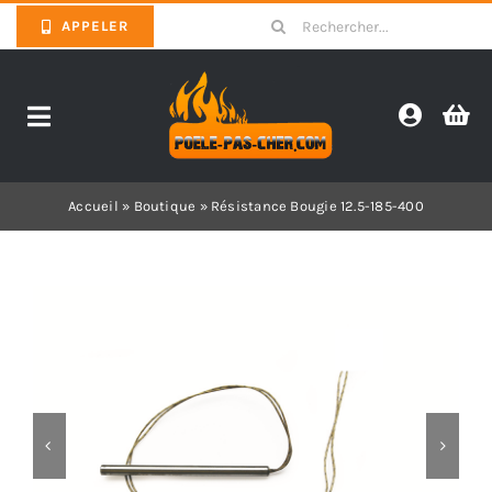
Skip
Search
APPELER
to
for:
content
Toggle
Navigation
Promotions
Accueil
»
Boutique
»
Résistance Bougie 12.5-185-400
Pièces détachées poêles
Barbecues
Poêles
Inserts