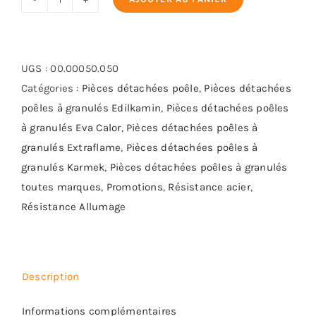
quantité
de
Résistance
Bougie
UGS :
00.00050.050
12.5-
Catégories :
Pièces détachées poêle
,
Pièces détachées
185-
poêles à granulés Edilkamin
,
Pièces détachées poêles
400
à granulés Eva Calor
,
Pièces détachées poêles à
granulés Extraflame
,
Pièces détachées poêles à
granulés Karmek
,
Pièces détachées poêles à granulés
toutes marques
,
Promotions
,
Résistance acier
,
Résistance Allumage
Description
Informations complémentaires