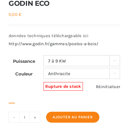
GODIN ECO
0,00
€
données techniques téléchargeable ici:
http://www.godin.fr/gammes/poeles-a-bois/
Puissance

Couleur

Rupture de stock
Réinitialiser
AJOUTER AU PANIER
quantité
de