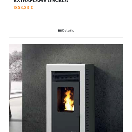
EXTRAFLAME ANGELA
1853,33
€
Details