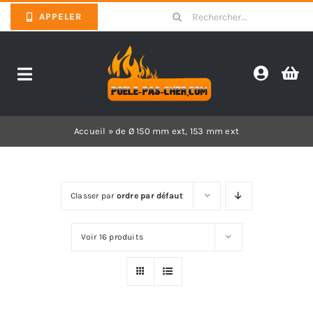
Skip
Search
APPELER
to
for:
content
Toggle
Navigation
Promotions
Accueil
»
de Ø 150 mm ext, 153 mm ext
Pièces détachées poêles
Classer par
ordre par défaut
Barbecues
Voir 16 produits
Poêles
Inserts