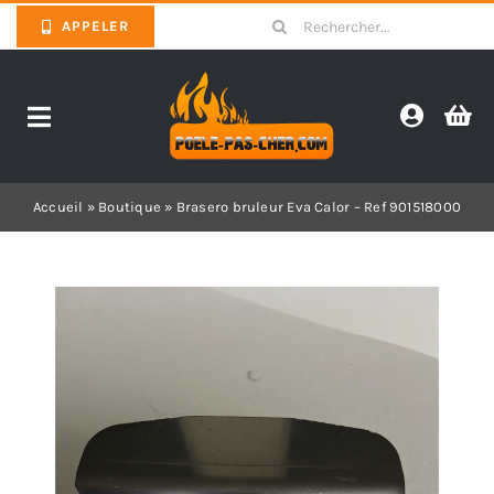
Skip
Search
APPELER
to
for:
content
Toggle
Navigation
Promotions
Accueil
»
Boutique
»
Brasero bruleur Eva Calor – Ref 901518000
Pièces détachées poêles
Barbecues
Poêles
Inserts