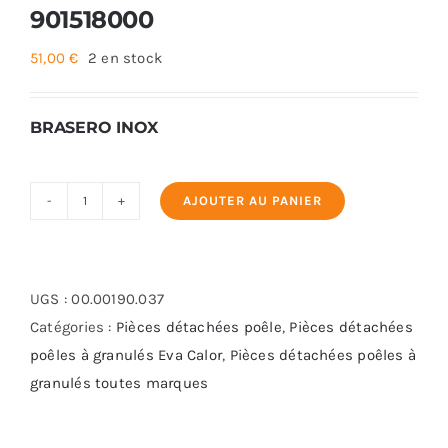
901518000
51,00
€
2 en stock
BRASERO INOX
AJOUTER AU PANIER
quantité
de
Brasero
bruleur
UGS :
00.00190.037
Eva
Catégories :
Pièces détachées poêle
,
Pièces détachées
Calor
poêles à granulés Eva Calor
,
Pièces détachées poêles à
-
granulés toutes marques
Ref
901518000