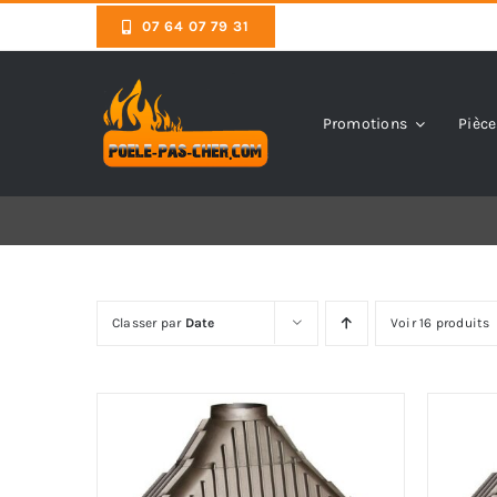
Skip
07 64 07 79 31
to
content
Promotions
Pièce
Classer par
Date
Voir 16 produits