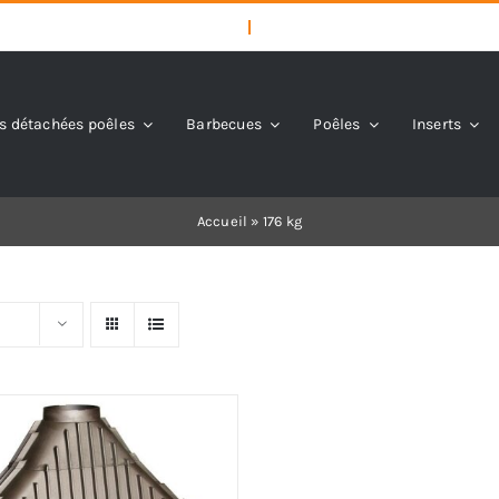
s détachées poêles
Barbecues
Poêles
Inserts
Accueil
»
176 kg