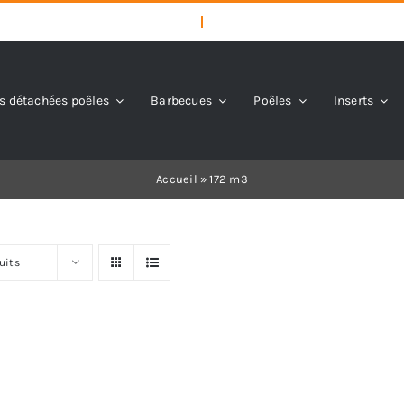
s détachées poêles
Barbecues
Poêles
Inserts
Accueil
»
172 m3
uits