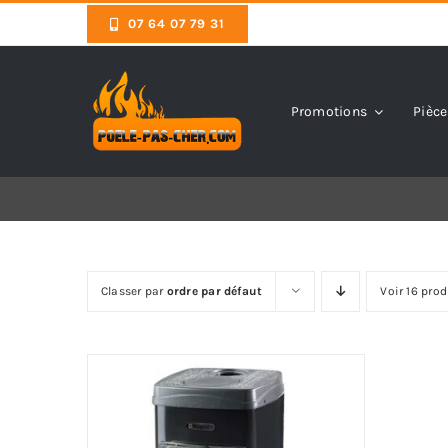
Skip
07 64 07 79 31
to
content
Promotions
Pièce
Classer par
ordre par défaut
Voir 16 prod