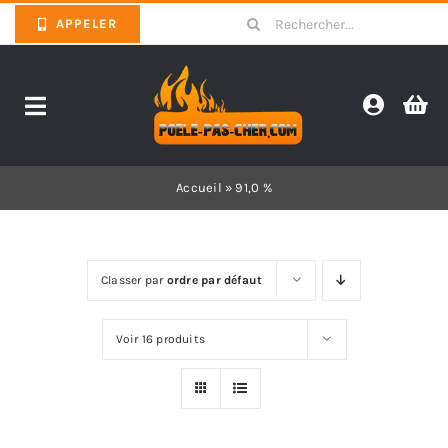
Skip
Search
APPELER
to
for:
content
Toggle
Navigation
Promotions
Accueil
»
91,0 %
Pièces détachées poêles
Classer par
ordre par défaut
Barbecues
Voir 16 produits
Poêles
Inserts