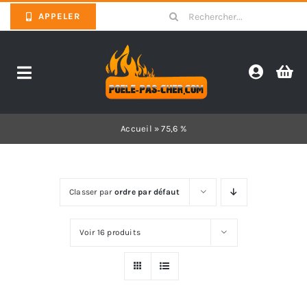
Skip
Search
APPELER
to
for:
content
Toggle
Navigation
Promotions
Accueil
»
75,6 %
Pièces détachées poêles
Classer par
ordre par défaut
Barbecues
Voir 16 produits
Poêles
Inserts