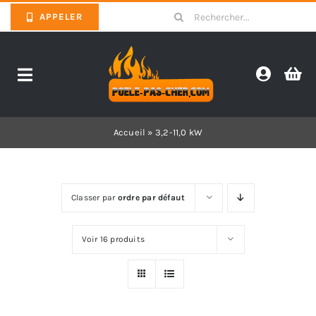
Skip
Search
APPELER
to
for:
content
Toggle
Navigation
Promotions
Accueil
»
3,2-11,0 kW
Pièces détachées poêles
Classer par
ordre par défaut
Barbecues
Voir 16 produits
Poêles
Inserts