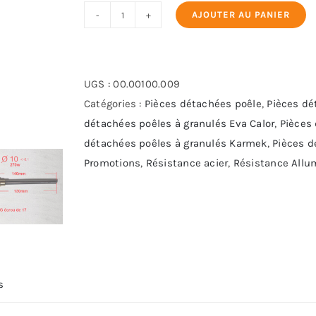
AJOUTER AU PANIER
quantité
de
Résistance
Bougie
UGS :
00.00100.009
3.8G
Catégories :
Pièces détachées poêle
,
Pièces dé
10-
détachées poêles à granulés Eva Calor
,
Pièces
140-
détachées poêles à granulés Karmek
,
Pièces d
270
Promotions
,
Résistance acier
,
Résistance Allu
s