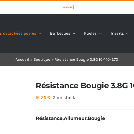
s détachées poêles
Barbecues
Poêles
Inserts
Accueil
»
Boutique
»
Résistance Bougie 3.8G 10-140-270
Résistance Bougie 3.8G 1
16,25
€
2 en stock
Résistance,Allumeur,Bougie