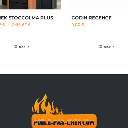
EK STOCCOLMA PLUS
GODIN REGENCE
Plage
67
€
–
2416,67
€
0,00
€
de
prix :
Details
Details
2041,67 €
à
2416,67 €