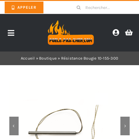
Skip
Search
APPELER
to
for:
content
Toggle
Navigation
Promotions
Accueil
»
Boutique
»
Résistance Bougie 10-155-300
Pièces détachées poêles
Barbecues
Poêles
Inserts