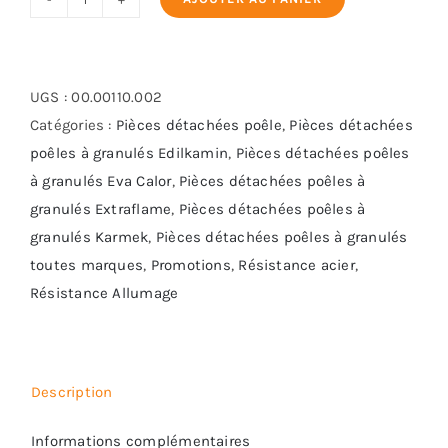
quantité
de
Résistance
Bougie
UGS :
00.00110.002
10-
Catégories :
Pièces détachées poêle
,
Pièces détachées
155-
poêles à granulés Edilkamin
,
Pièces détachées poêles
300
à granulés Eva Calor
,
Pièces détachées poêles à
granulés Extraflame
,
Pièces détachées poêles à
granulés Karmek
,
Pièces détachées poêles à granulés
toutes marques
,
Promotions
,
Résistance acier
,
Résistance Allumage
Description
Informations complémentaires