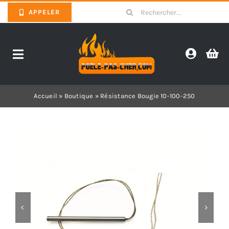
Skip
Search
APPELER
to
for:
content
Toggle
Navigation
Promotions
Accueil
»
Boutique
»
Résistance Bougie 10-100-250
Pièces détachées poêles
Barbecues
Poêles
Inserts