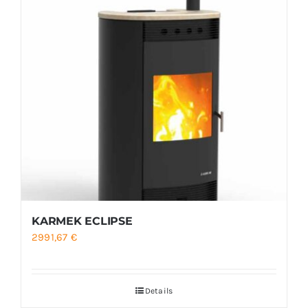
3162,50 €
KARMEK ECLIPSE
2991,67
€
Details