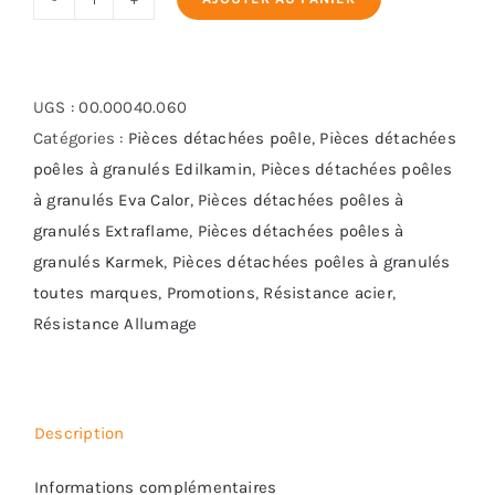
quantité
de
Résistance
Bougie
UGS :
00.00040.060
10-
Catégories :
Pièces détachées poêle
,
Pièces détachées
100-
poêles à granulés Edilkamin
,
Pièces détachées poêles
250
à granulés Eva Calor
,
Pièces détachées poêles à
granulés Extraflame
,
Pièces détachées poêles à
granulés Karmek
,
Pièces détachées poêles à granulés
toutes marques
,
Promotions
,
Résistance acier
,
Résistance Allumage
Description
Informations complémentaires