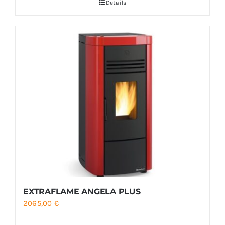
Details
2041,67 €
à
2416,67 €
EXTRAFLAME ANGELA PLUS
2065,00
€