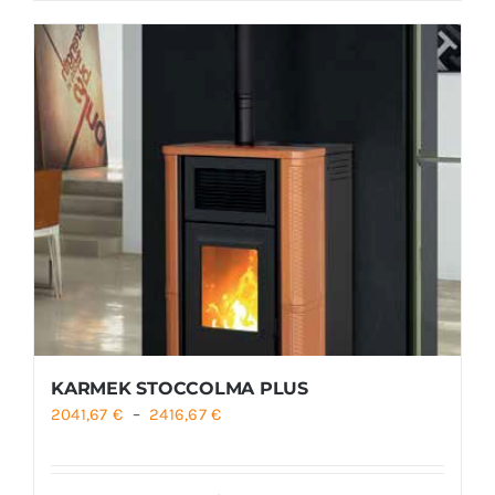
KARMEK STOCCOLMA PLUS
Plage
2041,67
€
–
2416,67
€
de
prix :