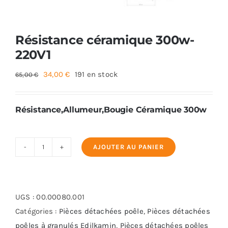
Foyers
Résistance céramique 300w-
220V1
Cuisinières
Le
Le
34,00
€
191 en stock
65,00
€
prix
prix
initial
actuel
Résistance,Allumeur,Bougie Céramique 300w
était :
est :
65,00 €.
34,00 €.
AJOUTER AU PANIER
quantité
de
Résistance
céramique
UGS :
00.00080.001
300w-
Catégories :
Pièces détachées poêle
,
Pièces détachées
220V1
poêles à granulés Edilkamin
,
Pièces détachées poêles