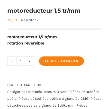
motoreducteur 1.5 tr/mm
72,17
€
4 en stock
motoreducteur 1,5 tr/mm
rotation réversible
AJOUTER AU PANIER
quantité
de
motoreducteur
1.5
UGS :
00.00430.000
tr/mm
Catégories :
Motoréducteurs Divers
,
Pièces détachées
poêle
,
Pièces détachées poêles à granulés CMG
,
Pièces
détachées poêles à granulés Edilkamin
,
Pièces