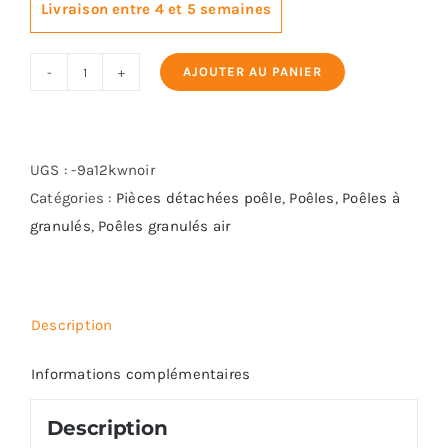
Livraison entre 4 et 5 semaines
AJOUTER AU PANIER
quantité
de
KARMEK
VIGO
UGS :
-9a12kwnoir
S
Catégories :
Pièces détachées poêle
,
Poêles
,
Poêles à
granulés
,
Poêles granulés air
Description
Informations complémentaires
Description