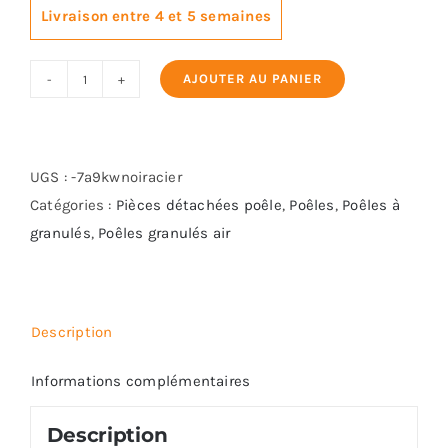
Livraison entre 4 et 5 semaines
AJOUTER AU PANIER
quantité
de
KARMEK
MARTE
UGS :
-7a9kwnoiracier
PLUS
Catégories :
Pièces détachées poêle
,
Poêles
,
Poêles à
granulés
,
Poêles granulés air
Description
Informations complémentaires
Description