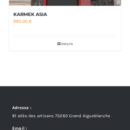
KARMEK ASIA
990,00
€
Details
Adresse :
81 allée des artisans 73260 Grand Aigueblanche
Email :