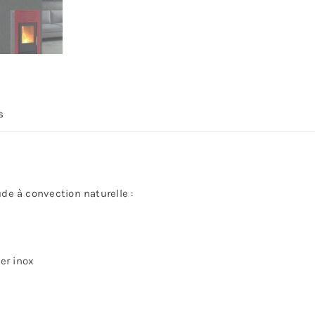
s
ude à convection naturelle :
er inox