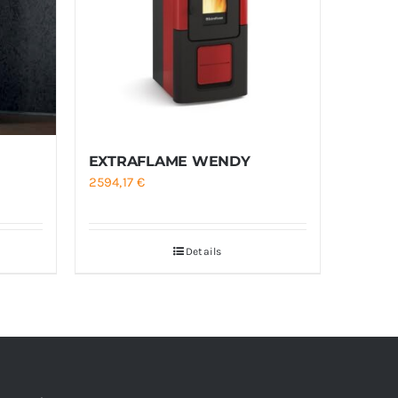
EXTRAFLAME WENDY
2594,17
€
Details