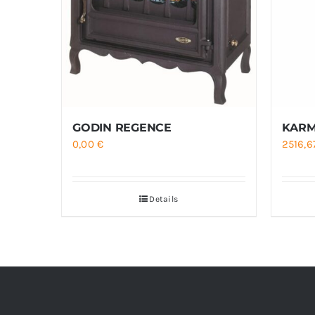
GODIN REGENCE
KARM
0,00
€
2516,
Details