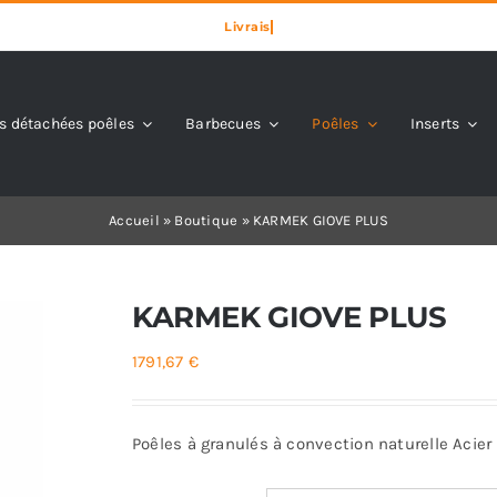
s détachées poêles
Barbecues
Poêles
Inserts
Accueil
»
Boutique
»
KARMEK GIOVE PLUS
KARMEK GIOVE PLUS
1791,67
€
Poêles à granulés à convection naturelle Acier