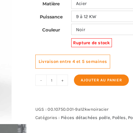
Matière
Puissance
Couleur
Rupture de stock
Livraison entre 4 et 5 semaines
AJOUTER AU PANIER
quantité
de
KARMEK
GIOVE
UGS :
00.10750.001-9a12kwnoiracier
PLUS
Catégories :
Pièces détachées poêle
,
Poêles
,
Po