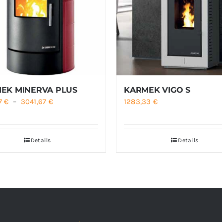
EK MINERVA PLUS
KARMEK VIGO S
Plage
67
€
–
3041,67
€
1283,33
€
de
prix :
Details
Details
2516,67 €
à
3041,67 €