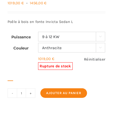
Plage
1019,00
€
–
1456,00
€
de
prix :
Poêle à bois en fonte Invicta Sedan L
1019,00 €
à
Puissance

1456,00 €
Couleur

1019,00
€
Réinitialiser
Rupture de stock
AJOUTER AU PANIER
quantité
de
INVICTA