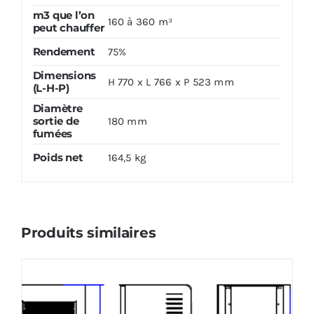
m3 que l’on
160 à 360 m³
peut chauffer
Rendement
75%
Dimensions
H 770 x L 766 x P 523 mm
(L-H-P)
Diamètre
sortie de
180 mm
fumées
Poids net
164,5 kg
Produits similaires