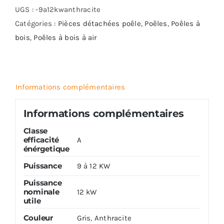
SEDAN
UGS :
-9a12kwanthracite
L
Catégories :
Pièces détachées poêle
,
Poêles
,
Poêles à
bois
,
Poêles à bois à air
Informations complémentaires
Informations complémentaires
Classe
efficacité
A
énérgetique
Puissance
9 à 12 KW
Puissance
nominale
12 kW
utile
Couleur
Gris
,
Anthracite