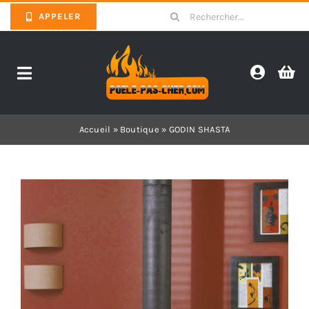
Skip
Search
APPELER
to
for:
content
Toggle
Navigation
Promotions
Accueil
»
Boutique
»
GODIN SHASTA
Pièces détachées poêles
Barbecues
Poêles
Inserts