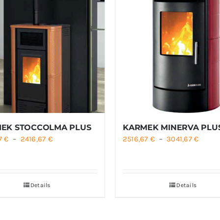
EK STOCCOLMA PLUS
KARMEK MINERVA PLU
Plage
Plage
67
€
–
2416,67
€
2516,67
€
–
3041,67
€
de
de
prix :
prix :
2041,67 €
2516,6
Details
Details
à
à
2416,67 €
3041,6