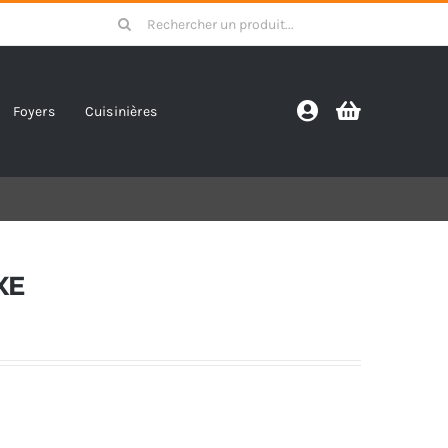
Search
for:
Foyers
Cuisinières
XE