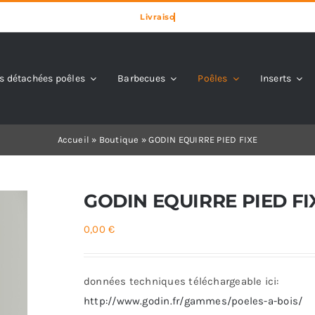
s détachées poêles
Barbecues
Poêles
Inserts
Accueil
»
Boutique
»
GODIN EQUIRRE PIED FIXE
GODIN EQUIRRE PIED FI
0,00
€
données techniques téléchargeable ici:
http://www.godin.fr/gammes/poeles-a-bois/