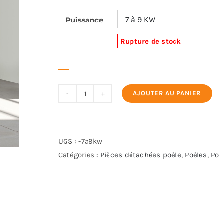
Puissance
Rupture de stock
AJOUTER AU PANIER
quantité
de
GODIN
EQUIRRE
UGS :
-7a9kw
PIED
Catégories :
Pièces détachées poêle
,
Poêles
,
Po
FIXE