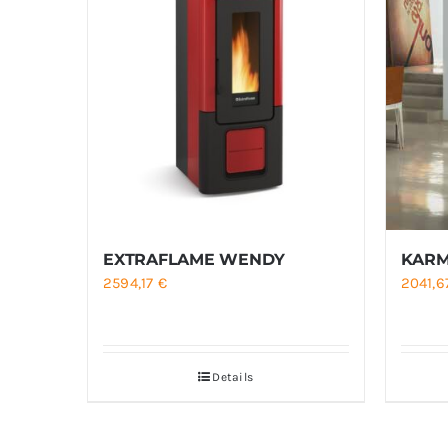
EXTRAFLAME WENDY
KARM
2594,17
€
2041,
Details