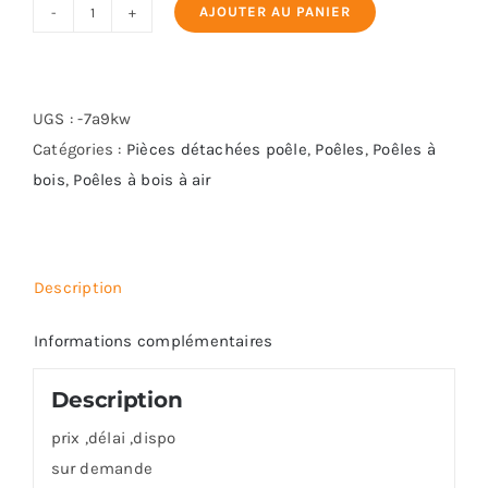
AJOUTER AU PANIER
quantité
de
GODIN
CERAFONTE
UGS :
-7a9kw
Catégories :
Pièces détachées poêle
,
Poêles
,
Poêles à
bois
,
Poêles à bois à air
Description
Informations complémentaires
Description
prix ,délai ,dispo
sur demande