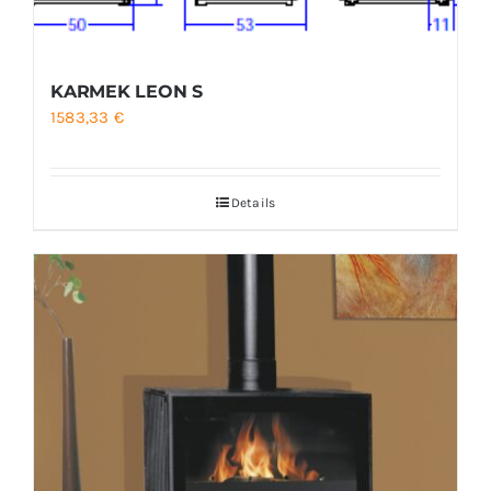
KARMEK LEON S
1583,33
€
Details