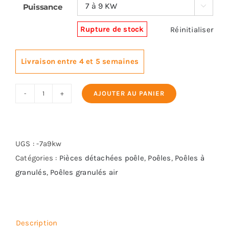
Puissance

Rupture de stock
Réinitialiser
Livraison entre 4 et 5 semaines
AJOUTER AU PANIER
quantité
de
EXTRAFLAME
TEODORA
UGS :
-7a9kw
Catégories :
Pièces détachées poêle
,
Poêles
,
Poêles à
granulés
,
Poêles granulés air
Description