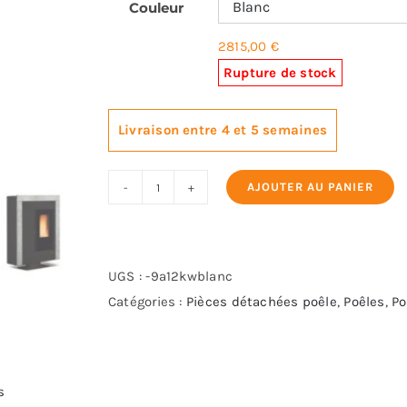
Couleur
2938,33 €
2815,00
€
Rupture de stock
Livraison entre 4 et 5 semaines
AJOUTER AU PANIER
quantité
de
EXTRAFLAME
SOUVENIR
UGS :
-9a12kwblanc
LUX
Catégories :
Pièces détachées poêle
,
Poêles
,
Po
CANALISE
s