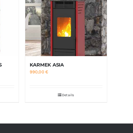
S
KARMEK ASIA
990,00
€
Details
7 €
7 €