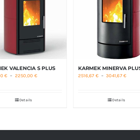
EK VALENCIA S PLUS
KARMEK MINERVA PLU
Plage
Plage
00
€
–
2250,00
€
2516,67
€
–
3041,67
€
de
de
prix :
prix :
Details
Details
2025,00 €
2516,6
à
à
2250,00 €
3041,6