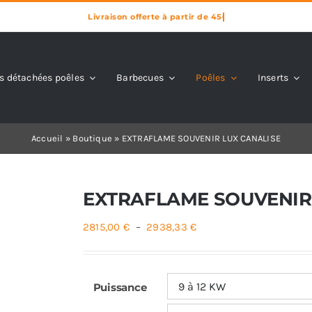
s détachées poêles
Barbecues
Poêles
Inserts
Accueil
»
Boutique
»
EXTRAFLAME SOUVENIR LUX CANALISE
EXTRAFLAME SOUVENIR
Plage
2815,00
€
–
2938,33
€
de
prix :
2815,00 €
Puissance
à