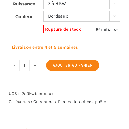
Puissance

Couleur

Rupture de stock
Réinitialiser
Livraison entre 4 et 5 semaines
AJOUTER AU PANIER
quantité
de
EXTRAFLAME
ROSETTA
UGS :
-7a9kwbordeaux
BII
Catégories :
Cuisinières
,
Pièces détachées poêle