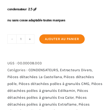
condensateur 2.5 µF
nu sans cosse adaptable toutes marques
AJOUTER AU PANIER
quantité
de
condensateur
2.5
UGS :
00.00008.003
µF
Catégories :
CONDENSATEURS
,
Extracteurs Divers
,
Pièces détachées La Castellana
,
Pièces détachées
poêle
,
Pièces détachées poêles à granulés CMG
,
Pièces
détachées poêles à granulés Edilkamin
,
Pièces
détachées poêles à granulés Eva Calor
,
Pièces
détachées poêles à granulés Extraflame
,
Pièces