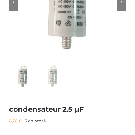
Foyers
Cuisinières
condensateur 2.5 µF
3,75
€
5 en stock