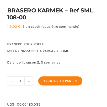
BRASERO KARMEK – Ref SML
108-00
119,00
€
3 en stock (peut être commandé)
BRASERO POUR POELE
MILENA,NIZZA,NIKITA,VARSAVIA,COMO
Délai de livraison 2/3 semaines
AJOUTER AU PANIER
quantité
de
BRASERO
KARMEK
UGS :
00.00480.035