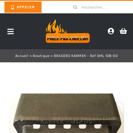
Skip
Search
APPELER
to
for:
content
Toggle
Navigation
Promotions
Accueil
»
Boutique
»
BRASERO KARMEK – Ref SML 108-00
Pièces détachées poêles
Barbecues
Poêles
Inserts