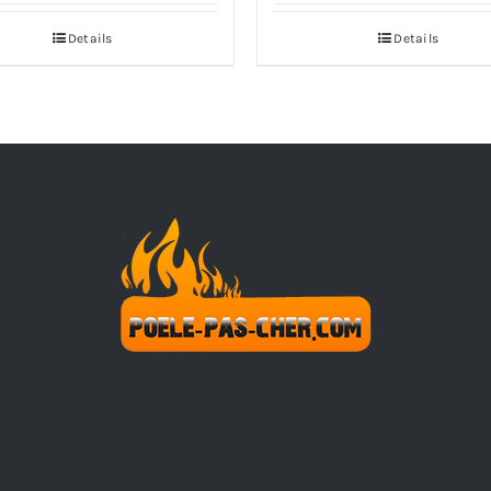
prix 
Details
Details
2025
à
2250