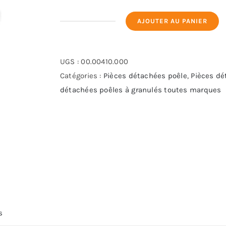
AJOUTER AU PANIER
quantité
de
BRASERO
UGS :
00.00410.000
Extraflame
Catégories :
Pièces détachées poêle
,
Pièces dé
-
détachées poêles à granulés toutes marques
ref
3278979
s