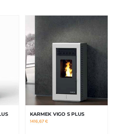
LUS
KARMEK VIGO S PLUS
e
1416,67
€