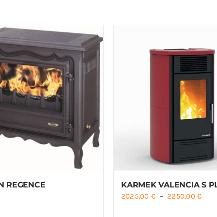
N REGENCE
KARMEK VALENCIA S P
Plag
2025,00
€
–
2250,00
€
de