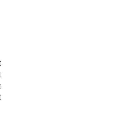
]
]
]
]