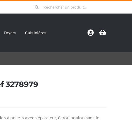
Search
for:
Foyers
Cuisinières
ef 3278979
s à pellets avec séparateur, écrou boulon sans le