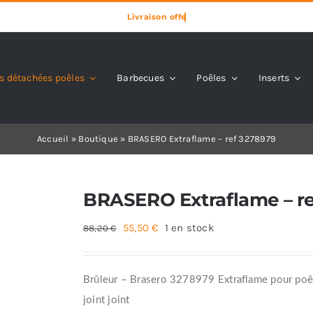
s détachées poêles
Barbecues
Poêles
Inserts
Accueil
»
Boutique
»
BRASERO Extraflame – ref 3278979
BRASERO Extraflame – r
Le
Le
55,50
€
1 en stock
88,20
€
prix
prix
initial
actuel
Brûleur – Brasero 3278979 Extraflame pour poêle
était :
est :
joint joint
88,20 €.
55,50 €.