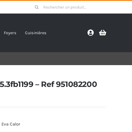
Search
for:
Foyers
Cuisinières
5.3fb1199 – Ref 951082200
 Eva Calor