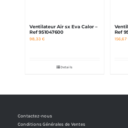
Ventilateur Air sx Eva Calor –
Venti
Ref 951047600
Ref 9
98,33
€
156,67
Details
Contactez-nous
Conditions Générales de Ventes