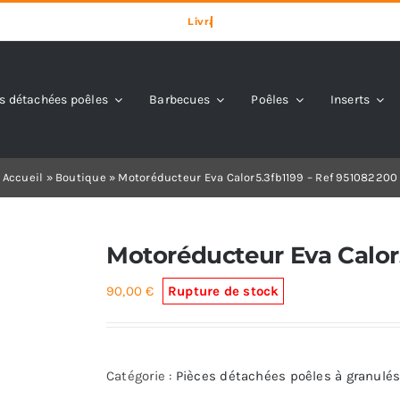
s détachées poêles
Barbecues
Poêles
Inserts
Accueil
»
Boutique
»
Motoréducteur Eva Calor5.3fb1199 – Ref 951082200
Motoréducteur Eva Calor
90,00
€
Rupture de stock
Catégorie :
Pièces détachées poêles à granulés