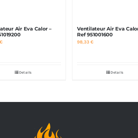
lateur Air Eva Calor –
Ventilateur Air Eva Calo
51019200
Ref 951001600
€
98,33
€
Details
Details