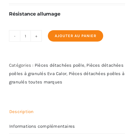
Résistance allumage
AJOUTER AU PANIER
quantité
de
Résistance
allumage
Catégories :
Pièces détachées poêle
,
Pièces détachées
Eva
poêles à granulés Eva Calor
,
Pièces détachées poêles à
Calor
granulés toutes marques
-
Ref
951028600
Description
Informations complémentaires