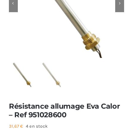
Foyers
Cuisinières
Résistance allumage Eva Calor
– Ref 951028600
31,67
€
4 en stock