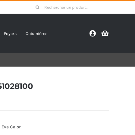
Search
for:
Foyers
Cuisinières
951028100
 Eva Calor