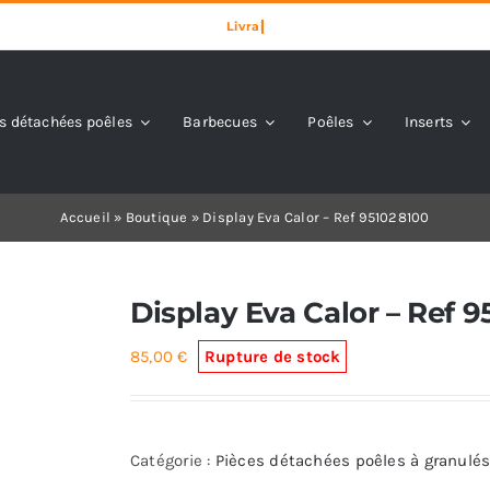
s détachées poêles
Barbecues
Poêles
Inserts
Accueil
»
Boutique
»
Display Eva Calor – Ref 951028100
Display Eva Calor – Ref 
85,00
€
Rupture de stock
Catégorie :
Pièces détachées poêles à granulés