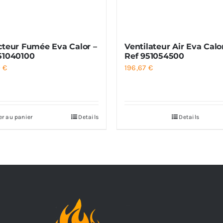
cteur Fumée Eva Calor –
Ventilateur Air Eva Calo
51040100
Ref 951054500
0
€
196,67
€
er au panier
Details
Details