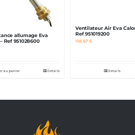
Ventilateur Air Eva Calo
Ref 951019200
tance allumage Eva
156,67
€
 – Ref 951028600
€
er au panier
Details
Details