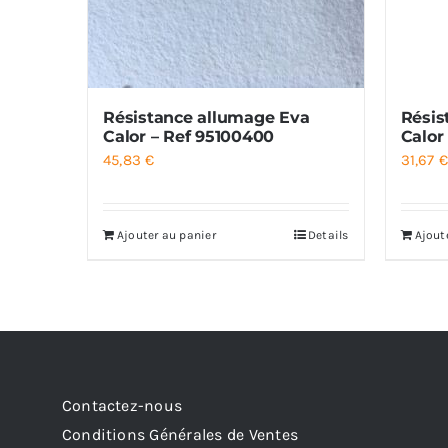
Résistance allumage Eva
Résis
Calor – Ref 95100400
Calor
45,83
€
31,67
Ajouter au panier
Details
Ajout
Contactez-nous
Conditions Générales de Ventes