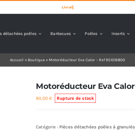
s détachées poêles
Barbecues
Poêles
Inserts
Accueil
»
Boutique
»
Motoréducteur Eva Calor – Ref 951016800
Motoréducteur Eva Calor
90,00
€
Rupture de stock
Catégorie :
Pièces détachées poêles à granulés