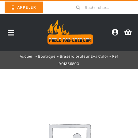
Skip
Search
APPELER
to
for:
content
Toggle
Navigation
Promotions
Accueil
»
Boutique
»
Brasero bruleur Eva Calor – Ref
901355500
Pièces détachées poêles
Barbecues
Poêles
Inserts