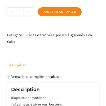
AJOUTER AU PANIER
quantité
de
Brasero
bruleur
Catégorie :
Pièces détachées poêles à granulés Eva
Eva
Calor
Calor
-
Ref
Description
901355500
Informations complémentaires
Description
dispo sur commande
faites nous suivre vos besoins