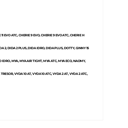
E 11 EVO ATC, CHERIE 9 EVO, CHERIE 9 EVO ATC, CHERIE H
 2, DIDA 2 PLUS, DIDA IDRO, DIDA PLUS, DOTTY, GINNY 15
O IDRO, MYA, MYA AIR TIGHT, MYA ATC, MYA ECO, NAOMY,
 TRESOR, VYDA 10 AT, VYDA 10 ATC, VYDA 2 AT, VYDA 2 ATC,