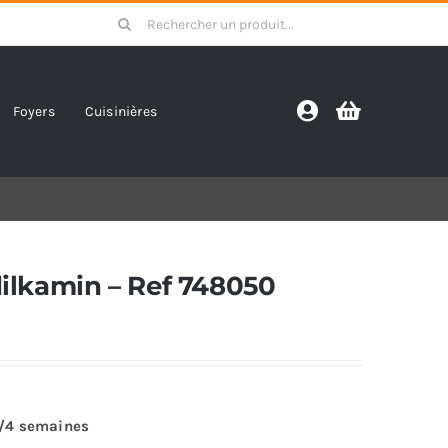
Search
for:
Foyers
Cuisinières
dilkamin – Ref 748050
3/4 semaines