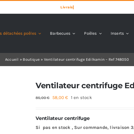
s détachées poêles
Barbecues
Poêles
Inserts
Accueil
»
Boutique
»
Ventilateur centrifuge Edilkamin – Ref 748050
Ventilateur centrifuge E
Le
Le
58,00
€
1 en stock
85,00
€
prix
prix
initial
actuel
Ventilateur centrifuge
était :
est :
Si pas en stock , Sur commande, livraison 
85,00 €.
58,00 €.