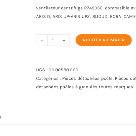
ventilateur centrifuge R748050 compatible ave
ARIS D, ARIS UP-ARIS UP2, BIJOUX, BORA, CAME
AJOUTER AU PANIER
quantité
de
Ventilateur
centrifuge
UGS :
00.00580.000
Edilkamin
Catégories :
Pièces détachées poêle
,
Pièces dé
-
détachées poêles à granulés toutes marques
Ref
748050
s