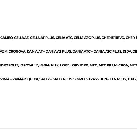
, CAMEO, CELIA AT, CELIA AT PLUS, CELIA ATC, CELIA ATC PLUS, CHERIE 11 EVO, CHERI
A2 MICRONOVA, DANIA AT – DANIA AT PLUS, DANIA ATC – DANIA ATC PLUS, DIDA, DIDA
 IDROPOLIS, IDROSALLY, KIKKA, KLIK, LORY, LORY IDRO, MEG, MEG PIU, MICRON, MIT
PRIMA – PRIMA 2, QUICK, SALLY – SALLY PLUS, SIMPLI, STRASS, TEN – TEN PLUS, TEN 2,