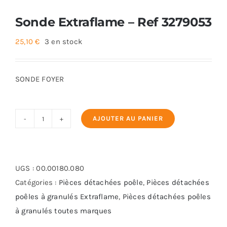
Sonde Extraflame – Ref 3279053
25,10
€
3 en stock
SONDE FOYER
AJOUTER AU PANIER
quantité
de
Sonde
Extraflame
UGS :
00.00180.080
-
Catégories :
Pièces détachées poêle
,
Pièces détachées
Ref
poêles à granulés Extraflame
,
Pièces détachées poêles
3279053
à granulés toutes marques