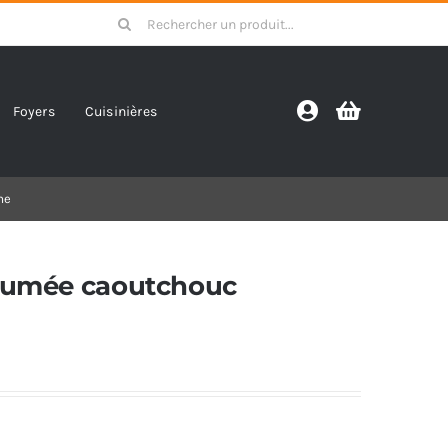
Search
for:
Foyers
Cuisinières
me
 fumée caoutchouc