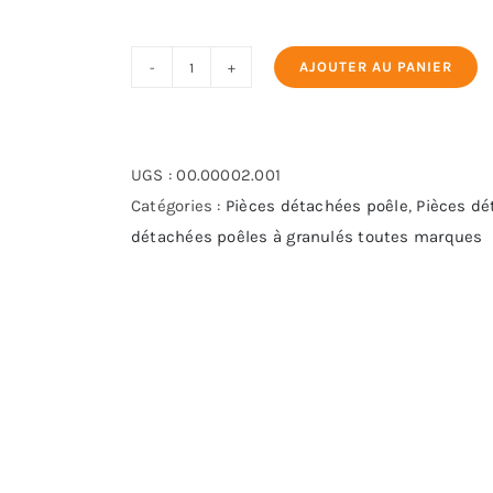
AJOUTER AU PANIER
quantité
de
2273033
porte
UGS :
00.00002.001
sonde
Catégories :
Pièces détachées poêle
,
Pièces dé
de
détachées poêles à granulés toutes marques
fumée
caoutchouc
extraflame