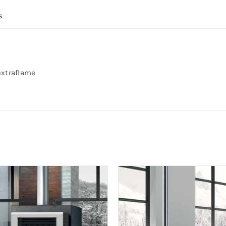
s
extraflame