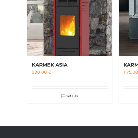
KARMEK ASIA
KARM
990,00
€
1175,0
Details