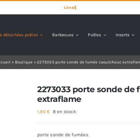
s détachées poêles
Barbecues
Poêles
Inserts
ccueil
»
Boutique
»
2273033 porte sonde de fumée caoutchouc extrafla
2273033 porte sonde de
extraflame
1,90
€
8 en stock
porte sonde de fumées