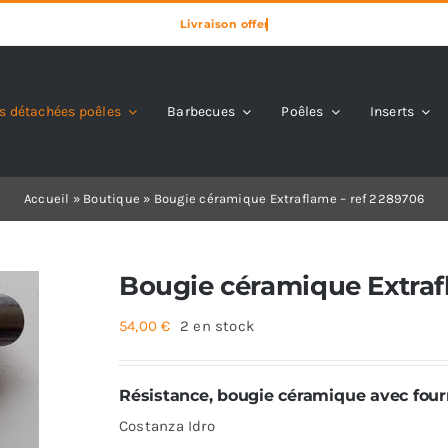
s détachées poêles
Barbecues
Poêles
Inserts
Accueil
»
Boutique
»
Bougie céramique Extraflame – ref 2289706
Bougie céramique Extraf
54,00
€
2 en stock
Résistance, bougie céramique avec fou
Costanza Idro