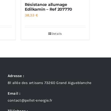
Résistance allumage
Edilkamin – Ref 207770
38,33
€
Details
Adresse :
81 allée des artisans 73260 Grand Aigueblanche
Email :
contact@pellet-energie.fr
Téléphone :