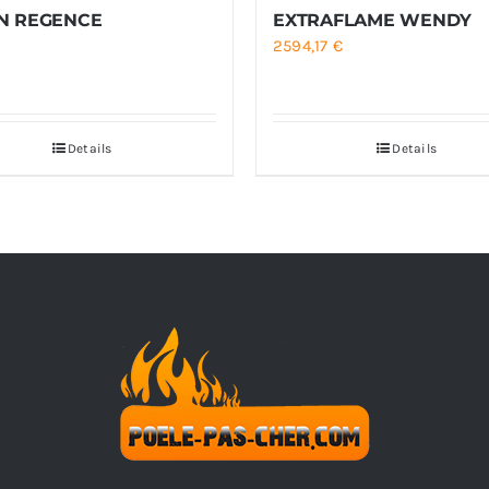
N REGENCE
EXTRAFLAME WENDY
2594,17
€
Details
Details