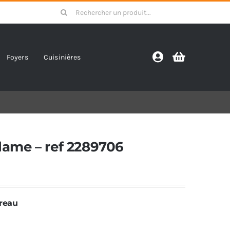
Search
for:
Foyers
Cuisinières
lame – ref 2289706
rreau