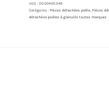
céramique
UGS :
00.00400.046
Extraflame
Catégories :
Pièces détachées poêle
,
Pièces dé
-
détachées poêles à granulés toutes marques
ref
2289706