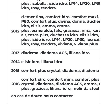
plus, isabella, iside idro, LP14, LP20, LP30, 
idro, rosy, teodora
clementina, comfort idro, comfort maxi, com
P80, comfort plus, divina, dorina, duchessa,
idro, elisir, emma, emma
plus, esmeralda, falo, graziosa, irina, karoli
2012
air, tosca plus, duchessa idro, elisir idro, gi
plus, iside idro, LP14, LP20, LP30, lucrezia i
idro, rosy, teodora, viviana, viviana plus
2013
diadema, diadema ACS, liliana idro
2014
elisir idro, liliana idro
2015
comfort plus crystal, diadema, diadema AC
comfort idro, comfort mini, comfort plus, co
2016
crystal, diadema, diadema ACS, emma, e
plus, graziosa, liliana idro, melinda steel air
en cas de doute nous contacter