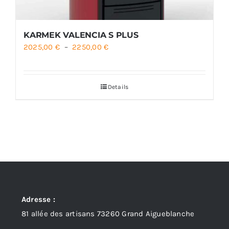
KARMEK VALENCIA S PLUS
Plage
2025,00
€
–
2250,00
€
de
prix :
Details
2025,00 €
à
2250,00 €
Adresse :
81 allée des artisans 73260 Grand Aigueblanche