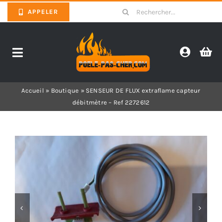
Skip
Search
APPELER
to
for:
content
Toggle
Navigation
Promotions
Accueil
»
Boutique
»
SENSEUR DE FLUX extraflame capteur
débitmètre – Ref 2272612
Pièces détachées poêles
Barbecues
Poêles
Inserts