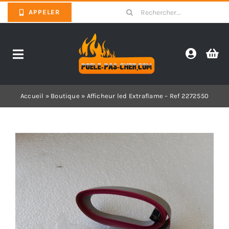
Skip
Search
APPELER
to
for:
content
Toggle
Navigation
Promotions
Accueil
»
Boutique
»
Afficheur led Extraflame – Ref 2272550
Pièces détachées poêles
Barbecues
Poêles
Inserts