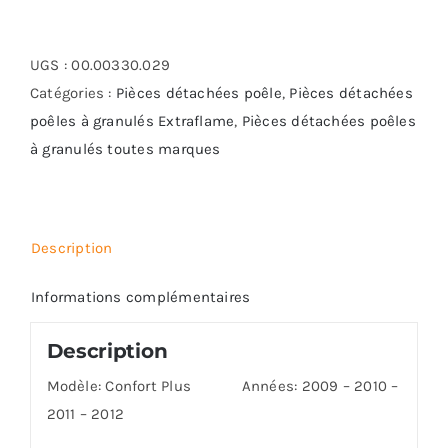
de
Afficheur
led
UGS :
00.00330.029
Extraflame
Catégories :
Pièces détachées poêle
,
Pièces détachées
-
poêles à granulés Extraflame
,
Pièces détachées poêles
Ref
à granulés toutes marques
2272550
Description
Informations complémentaires
Description
Modèle: Confort Plus Années: 2009 – 2010 –
2011 – 2012