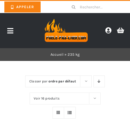
Skip
Search
APPELER
to
for:
content
Toggle
Navigation
Promotions
Accueil
»
235 kg
Pièces détachées poêles
Classer par
ordre par défaut
Barbecues
Voir 16 produits
Poêles
Inserts